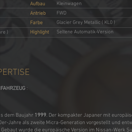
Kleinwagen
Aufbau
FWD
Antrieb
Glacier Grey Metallic ( KL0 )
Farbe
Seltene Automatik-Version
hre )
Highlight
PERTISE
NFAHRZEUG
:
s dem Baujahr
1999
. Der
kompakter Japaner mit europäisc
r-Jahre als zweite Micra-Generation vorgestellt und entwi
. Gebaut wurde die europäische Version im Nissan-Werk Su