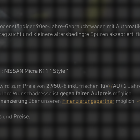
, bodenständiger 90er-Jahre-Gebrauchtwagen mit Automatik
tag sucht und kleinere altersbedingte Spuren akzeptiert, fi
 :
NISSAN Micra K11 " Style "
wird zum Preis von
2.950
,-€
inkl.
frischen
TüV
//
AU
( 2 Jahr
 Ihre Wunschadresse ist
gegen fairen Aufpreis
möglich.
inanzierung
über unseren
Finanzierungspartner
möglich.
os
und
Preise.