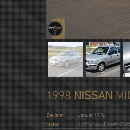
1998
NISSAN
MI
Baujahr
Januar 1998
Motor
1.275 ccm - 50 kW (75 P