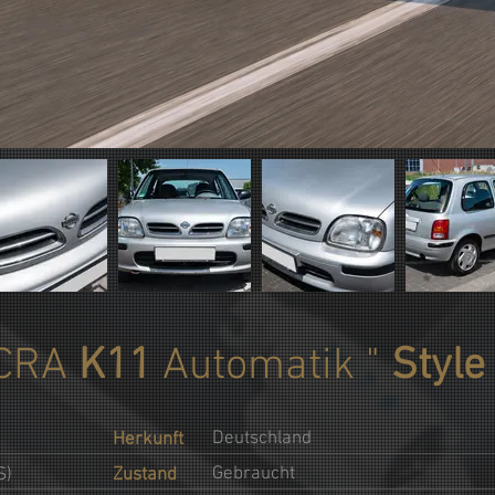
CRA
K11
Automatik "
Style
Deutschland
Herkunft
Gebraucht
S)
Zustand