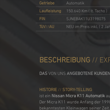
Getriebe
Automatik
Laufleistung
150.640 Km ( lt. Tacho )
FIN
SJNEBAK11U3198075
TüV
//
AU
NEU im Preis inkl. ( 2 Ja
BESCHREIBUNG
// EX
DAS
VON UNS
ANGEBOTENE KUNDE
HISTORIE
//
STORY-TELLING
i
st ein
Nissan Micra K11 Automatik
au
Der Micra K11 wurde Anfang der 1990e
bekanntesten Kleinwagen seiner Zeit