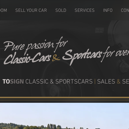
OOM
SELL YOUR CAR
SOLD
SERVICES
INFO
CON
​Pure passion for
for ov
Sportcars
&
Classic-Cars
TO
SIGN
CLASSIC & SPORTSCARS
|
SALES
&
SE