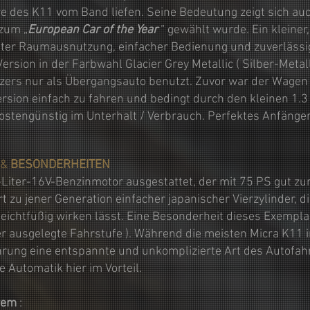
e des K11 vom Band liefen. Seine Bedeutung zeigt sich au
zum „
European Car of the Year
“ gewählt wurde. Ein kleine
ter Raumausnutzung, einfacher Bedienung und zuverlässig
-Version in der Farbwahl Glacier Grey Metallic ( Silber-Met
zers nur als Übergangsauto benutzt. Zuvor war der Wagen 
rsion einfach zu fahren und bedingt durch den kleinen 1.3
ostengünstig im Unterhalt / Verbrauch. Perfektes Anfäng
&
BESONDERHEITEN
-Liter-16V-Benzinmotor ausgestattet, der mit 75 PS gut z
 zu jener Generation einfacher japanischer Vierzylinder, 
chtfüßig wirken lässt. Eine Besonderheit dieses Exemplar
her ausgelegte Fahrstufe ). Während die meisten Micra K11
hrung eine entspannte und unkomplizierte Art des Autofah
e Automatik hier im Vorteil.
rem
: