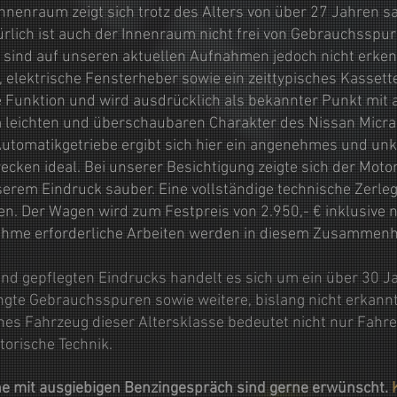
nnenraum zeigt sich trotz des Alters von über 27 Jahren sa
türlich ist auch der Innenraum nicht frei von Gebrauchssp
n sind auf unseren aktuellen Aufnahmen jedoch nicht erke
elektrische Fensterheber sowie ein zeittypisches Kassett
ne Funktion und wird ausdrücklich als bekannter Punkt mit
 leichten und überschaubaren Charakter des Nissan Micra
Automatikgetriebe ergibt sich hier ein angenehmes und un
ecken ideal. Bei unserer Besichtigung zeigte sich der Motor
serem Eindruck sauber. Eine vollständige technische Zerl
. Der Wagen wird zum Festpreis von 2.950,- € inklusive
nahme erforderliche Arbeiten werden in diesem Zusammen
d gepflegten Eindrucks handelt es sich um ein über 30 Ja
ngte Gebrauchsspuren sowie weitere, bislang nicht erkann
es Fahrzeug dieser Altersklasse bedeutet nicht nur Fahre
torische Technik.
e mit ausgiebigen Benzingespräch sind gerne erwünscht.