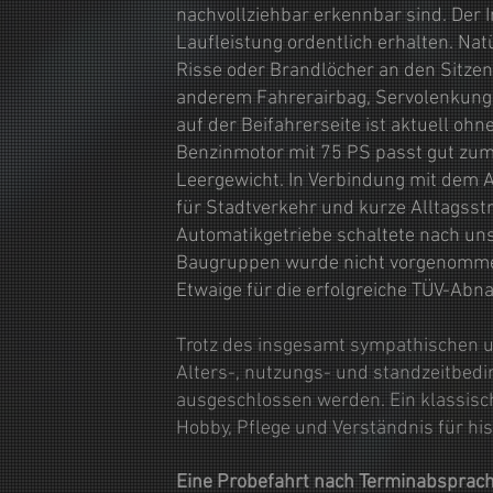
nachvollziehbar erkennbar sind. Der I
Laufleistung ordentlich erhalten. Na
Risse oder Brandlöcher an den Sitze
anderem Fahrerairbag, Servolenkung, 
auf der Beifahrerseite ist aktuell oh
Benzinmotor mit 75 PS passt gut zum
Leergewicht. In Verbindung mit dem 
für Stadtverkehr und kurze Alltagsstr
Automatikgetriebe schaltete nach un
Baugruppen wurde nicht vorgenommen
Etwaige für die erfolgreiche TÜV-Ab
Trotz des insgesamt sympathischen un
Alters-, nutzungs- und standzeitbedi
ausgeschlossen werden. Ein klassisch
Hobby, Pflege und Verständnis für his
Eine Probefahrt nach Terminabsprach