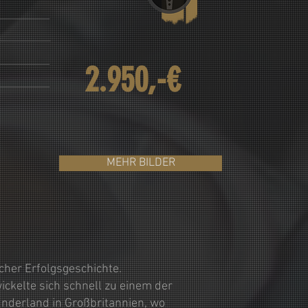
2.950,-€
MEHR BILDER
her Erfolgsgeschichte.
ckelte sich schnell zu einem der
nderland in Großbritannien, wo