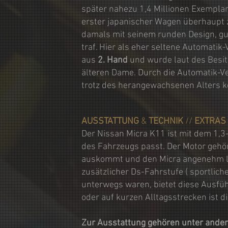
später nahezu 1,4 Millionen Exemplar
erster japanischer Wagen überhaupt 
damals mit seinem runden Design, gu
traf. Hier als eher seltene Automatik
aus
2. Hand
und wurde laut des Besit
älteren Dame. Durch die Automatik-Ve
trotz des herangewachsenen Alters k
AUSSTATTUNG
&
TECHNIK
//
EXTRAS
Der Nissan Micra K11 ist mit dem 1,3
des Fahrzeugs passt. Der Motor gehört
auskommt und den Micra angenehm lei
zusätzlicher Ds-Fahrstufe ( sportlic
unterwegs waren, bietet diese Ausfü
oder auf kurzen Alltagsstrecken ist di
Zur Ausstattung gehören unter ande