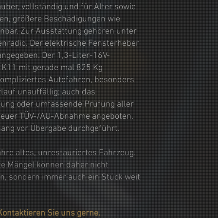
uber, vollständig und für Alter sowie
uren, größere Beschädigungen wie
nnbar. Zur Ausstattung gehören unter
enradio. Der elektrische Fensterheber
 angegeben. Der 1,3-Liter-16V-
 K11 mit gerade mal 825 Kg
kompliziertes Autofahren, besonders
lauf unauffällig; auch das
egung oder umfassende Prüfung aller
 neuer TÜV-/AU-Abnahme angeboten.
hang vor Übergabe durchgeführt.
hre altes, unrestauriertes Fahrzeug.
te Mängel können daher nicht
n, sondern immer auch ein Stück weit
Kontaktieren Sie uns gerne.