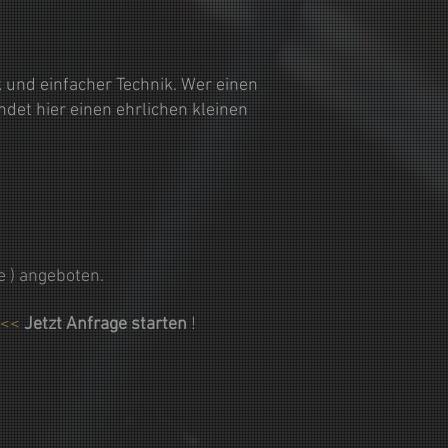
 und einfacher Technik. Wer einen
ndet hier einen ehrlichen kleinen
e ) angeboten.
<<<
Jetzt Anfrage starten
!