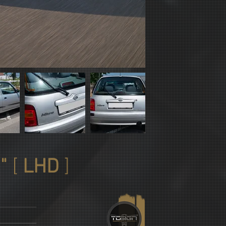
 "
[
LHD
]