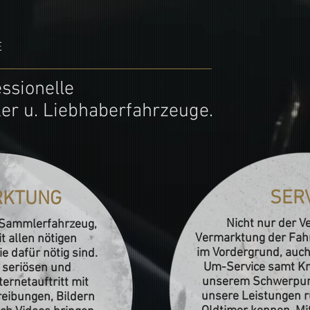
E
essionelle
er u. Liebhaberfahrzeuge.
SER
RKTUNG
Nicht nur der V
 Sammlerfahrzeug,
Vermarktung der Fahr
t allen nötigen
im Vordergrund, auc
e dafür nötig sind.
Um-Service samt K
 seriösen und
unserem Schwerpun
ernetauftritt mit
unsere Leistungen 
reibungen, Bildern