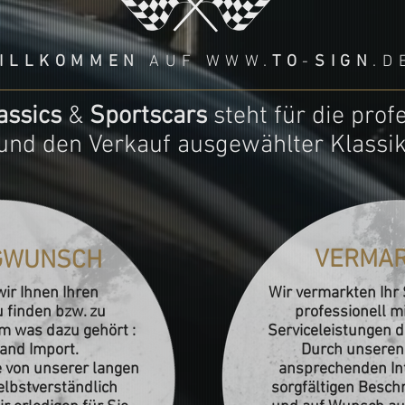
ILLKOMMEN
AUF WWW.
TO
-
SIGN
.D
assics
&
Sportscars
steht für die prof
und den Verkauf ausgewählter Klassik
VERMA
GWUNSCH
ir Ihnen Ihren
Wir vermarkten Ihr
finden bzw. zu
professionell mi
m was dazu gehört :
Serviceleistungen di
and Import.
Durch unseren
e von unserer langen
ansprechenden Int
lbstverständlich
sorgfältigen Besch