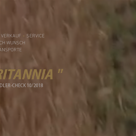
& VERKAUF
+
SERVICE
CH WUNSCH
RANSPORTE
RITANNIA "
LER-CHECK 10/2018