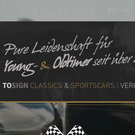
OM
SELL YOUR CAR
SOLD
SERVICES
INFO
KONT
Pure Leidenschaft für
seit übe
Oldtimer
&
-
Young
TO
SIGN
CLASSICS
&
SPORTSCARS
|
VER