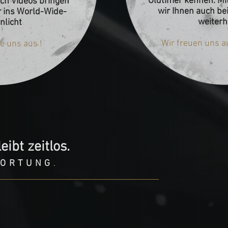
Oldtimer kennen. Mi
ch Videos bringen
wir Ihnen auch be
r ins World-Wide-
weiterh
licht
Wir freuen uns a
ie uns aus
!
ibt zeitlos.
ORTUNG
.