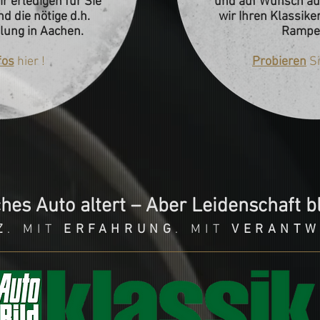
r erledigen für Sie
und auf Wunsch au
d die nötige d.h.
wir Ihren Klassike
lung in Aachen.
Rampen
fos
hier
!
Probieren
S
hes Auto altert – Aber Leidenschaft ble
Z
. MIT
ERFAHRUNG
. MIT
VERANTW