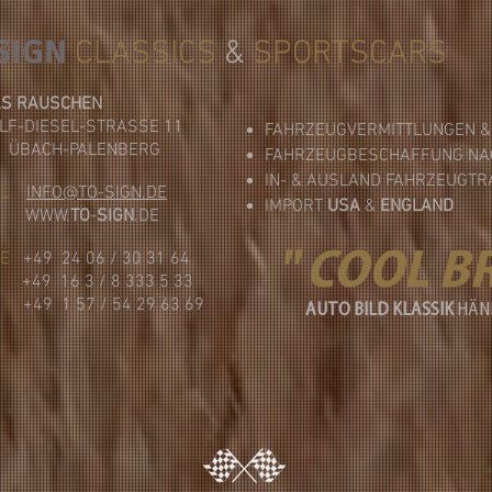
SIGN
CLASSICS
&
SPORTSCARS
AS RAUSCHEN
LF-DIESEL-STRASSE 11
FAHRZEUGVERMITTLUNGEN 
1 ÜBACH-PALENBERG
FAHRZEUGBESCHAFFUNG NA
IN- & AUSLAND FAHRZEUGT
L
INFO@TO-SIGN.DE
IMPORT
USA
&
ENGLAND
EB
WWW.
TO
-
SIGN
.DE
" COOL B
CE
+49 24 06 / 30 31 64
49 16 3 / 8 333 5 33
+49 1 57 / 54 29 63 69
AUTO BILD KLASSIK
HÄND