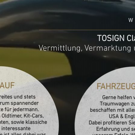
W
TOSIGN Cl
Vermittlung, Vermarktung 
AUF
FAHRZEU
reites und stets
Gerne helfen w
ktrum spannender
Traumwagen zu 
e für jedermann.
beschaffen mit alle
Oldtimer, Kit-Cars,
USA & Engl
ten, sowie klassiche
Dabei profitieren Si
 interessante
Erfahrung und se