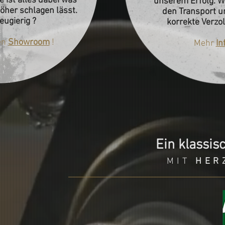
 ist alles dabei was
unserem Erfolg. Wi
öher schlagen lässt.
den Transport un
eugierig ?
korrekte Verzol
en
Showroom
!
Mehr
In
Ein klassisc
MIT
HER